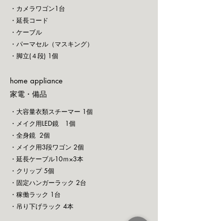
・カメラワゴン1台
・延長コード
​・ケーブル
・パーマセル（マスキング）
・脚立(４段) 1個
home appliance
​家電・備品
・大容量衣類スチーマー 1個
・メイク用LED鏡 1個
・全身鏡 2個
・メイク用3段ワゴン 2個
・延長ケーブル10ｍ×3本
・クリップ 5個
・固定ハンガーラック 2台
​・稼働ラック 1台
・吊り下げラック 4本