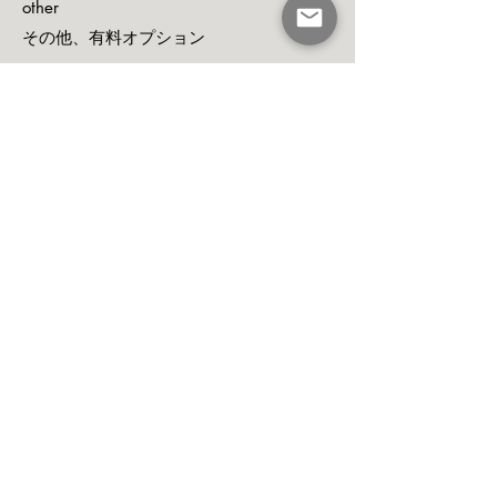
other
​その他​、有料オプション
・衣装レンタル
​(ウェディング、キッズドレス)
・ヘアメイク/着付け手配
・カメラマン手配
・モデル手配
・イベント企画
ご予算に応じてご相談承ります。