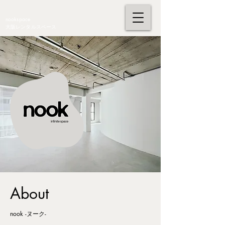
nookspace
大阪レンタルスペース
About
nook -ヌーク-