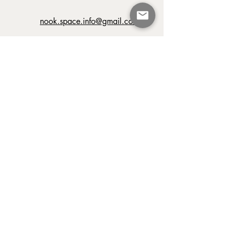
​nook.space.info@gmail.com
First Name
Last Name
Email
Message